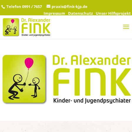
Telefon 0991 / 7657
praxis@fink-kjp.de
Impressum
Datenschutz
Unser Hilfsprojekt